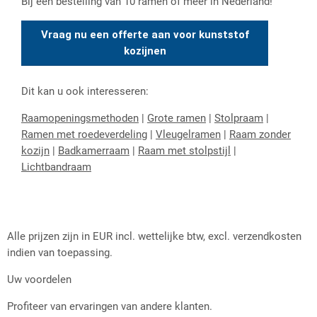
Bij een bestelling van 10 ramen of meer in Nederland!
Vraag nu een offerte aan voor kunststof
kozijnen
Dit kan u ook interesseren:
Raamopeningsmethoden
|
Grote ramen
|
Stolpraam
|
Ramen met roedeverdeling
|
Vleugelramen
|
Raam zonder
kozijn
|
Badkamerraam
|
Raam met stolpstijl
|
Lichtbandraam
Alle prijzen zijn in EUR incl. wettelijke btw, excl. verzendkosten
indien van toepassing.
Uw voordelen
Profiteer van ervaringen van andere klanten.