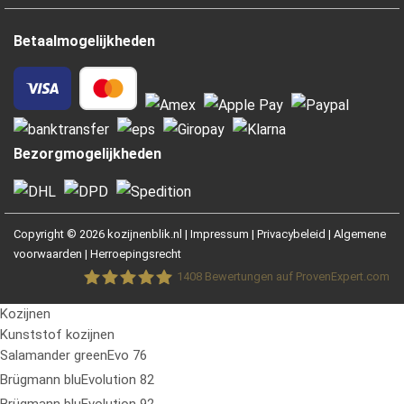
Betaalmogelijkheden
Bezorgmogelijkheden
Copyright © 2026 kozijnenblik.nl |
Impressum
|
Privacybeleid
|
Algemene
voorwaarden
|
Herroepingsrecht
1408
Bewertungen auf ProvenExpert.com
Kozijnen
Fensterblick GmbH &Co.KG
Kunststof kozijnen
Salamander greenEvo 76
Brügmann bluEvolution 82
Brügmann bluEvolution 92