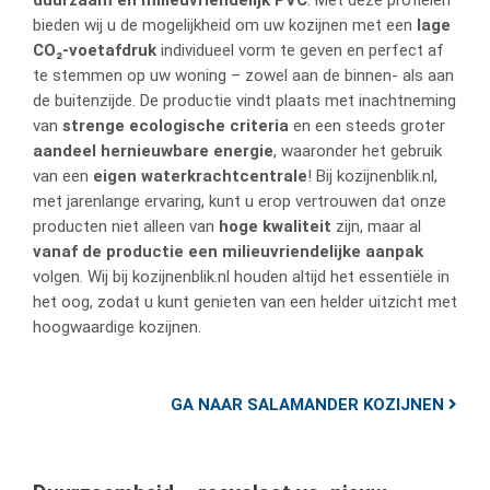
duurzaam en milieuvriendelijk PVC
. Met deze profielen
bieden wij u de mogelijkheid om uw kozijnen met een
lage
CO₂-voetafdruk
individueel vorm te geven en perfect af
te stemmen op uw woning – zowel aan de binnen- als aan
de buitenzijde. De productie vindt plaats met inachtneming
van
strenge ecologische criteria
en een steeds groter
aandeel hernieuwbare energie
, waaronder het gebruik
van een
eigen waterkrachtcentrale
! Bij kozijnenblik.nl,
met jarenlange ervaring, kunt u erop vertrouwen dat onze
producten niet alleen van
hoge kwaliteit
zijn, maar al
vanaf de productie een milieuvriendelijke aanpak
volgen. Wij bij kozijnenblik.nl houden altijd het essentiële in
het oog, zodat u kunt genieten van een helder uitzicht met
hoogwaardige kozijnen.
GA NAAR SALAMANDER KOZIJNEN