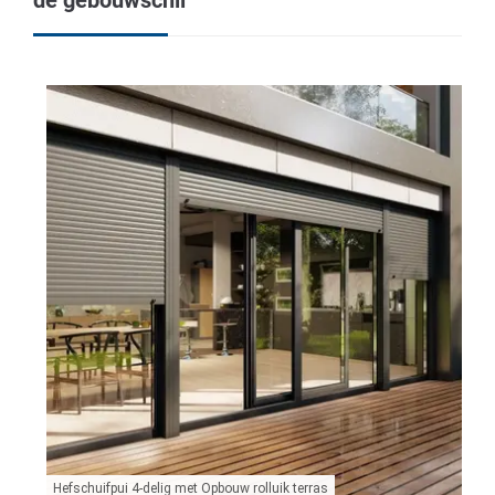
de gebouwschil
Hefschuifpui 4-delig met Opbouw rolluik terras