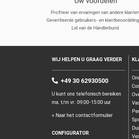
Uw voordelen
Profiteer van ervaringen van andere klanten
Geverifieerde gebruikers- en klantbeoordeling
Lid van de Händlerbund.
WIJ HELPEN U GRAAG VERDER
KL
On
+49 30 62930500
Co
U kunt ons telefonisch bereiken
Ove
ma. t/m vr.: 09:00-15:00 uur
Va
Per
» Naar het contactformulier
Spo
Du
CONFIGURATOR
Ve