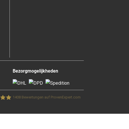
Bezorgmogelijkheden
1408
Bewertungen auf ProvenExpert.com
blick GmbH &Co.KG