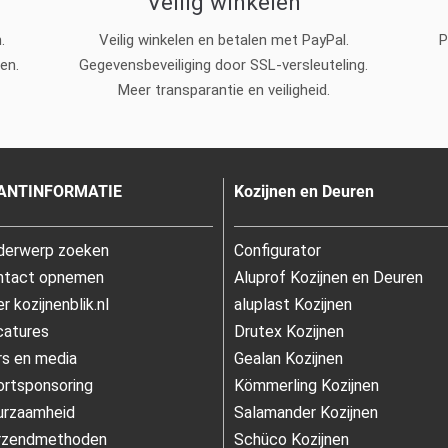
Veilig winkelen
.
Veilig winkelen en betalen met PayPal.
P
en.
Gegevensbeveiliging door SSL-versleuteling.
Meer transparantie en veiligheid.
ANTINFORMATIE
Kozijnen en Deuren
derwerp zoeken
Configurator
ntact opnemen
Aluprof Kozijnen en Deuren
r kozijnenblik.nl
aluplast Kozijnen
catures
Drutex Kozijnen
s en media
Gealan Kozijnen
rtsponsoring
Kömmerling Kozijnen
urzaamheid
Salamander Kozijnen
rzendmethoden
Schüco Kozijnen