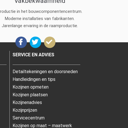
Vakbekwaamheid
roductie in het bouwcomponentencentrum.
Moderne installaties van fabrikanten.
Jarenlange ervaring in de raamproductie.
SERVICE EN ADVIES
Detailtekeningen en doorsneden
Handleidingen en tips
Kozijnen opmeten
Kozijnen plaatsen
Kozijnenadvies
Kozijnprijzen
Servicecentrum
Kozijnen op maat – maatwerk