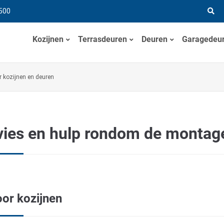
500
Kozijnen
Terrasdeuren
Deuren
Garagedeu
r kozijnen en deuren
vies en hulp rondom de montag
oor kozijnen