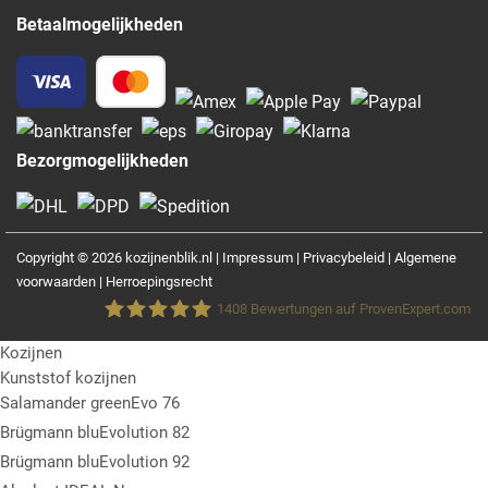
Betaalmogelijkheden
Bezorgmogelijkheden
Copyright © 2026 kozijnenblik.nl |
Impressum
|
Privacybeleid
|
Algemene
voorwaarden
|
Herroepingsrecht
1408
Bewertungen auf ProvenExpert.com
Kozijnen
Fensterblick GmbH &Co.KG
Kunststof kozijnen
Salamander greenEvo 76
Brügmann bluEvolution 82
Brügmann bluEvolution 92