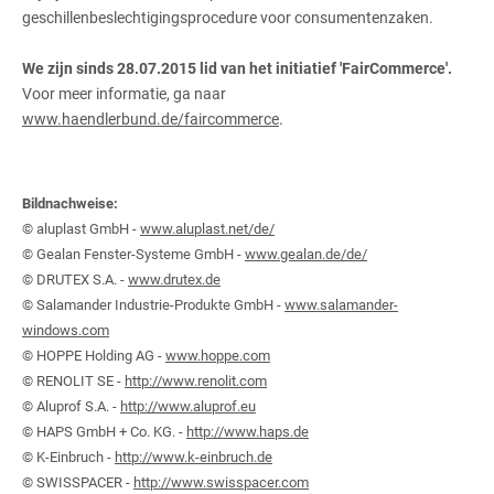
geschillenbeslechtigingsprocedure voor consumentenzaken.
We zijn sinds
28.07.2015
lid van het initiatief 'FairCommerce'.
Voor meer informatie, ga naar
.
www.haendlerbund.de/faircommerce
Bildnachweise:
© aluplast GmbH -
www.aluplast.net/de/
© Gealan Fenster-Systeme GmbH -
www.gealan.de/de/
© DRUTEX S.A. -
www.drutex.de
© Salamander Industrie-Produkte GmbH -
www.salamander-
windows.com
© HOPPE Holding AG -
www.hoppe.com
© RENOLIT SE -
http://www.renolit.com
© Aluprof S.A. -
http://www.aluprof.eu
© HAPS GmbH + Co. KG. -
http://www.haps.de
© K-Einbruch -
http://www.k-einbruch.de
© SWISSPACER -
http://www.swisspacer.com