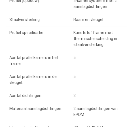
Profiel (opbouw):
5-kamersysteem met 2
aanslagdichtingen
Staalversterking:
Raam en vleugel
Profiel specificatie:
Kunststof frame met
thermische scheiding en
staalversterking
Aantal profielkamers in het
5
frame:
Aantal profielkamers in de
5
vleugel:
Aantal dichtingen:
2
Materiaal aanslagdichtingen:
2 aanslagdichtingen van
EPDM