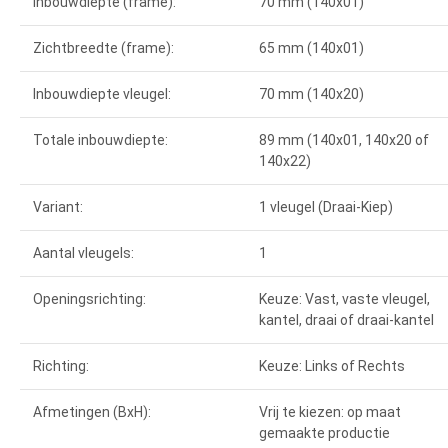
Inbouwdiepte (frame):
70 mm (140x01)
Zichtbreedte (frame):
65 mm (140x01)
Inbouwdiepte vleugel:
70 mm (140x20)
Totale inbouwdiepte:
89 mm (140x01, 140x20 of
140x22)
Variant:
1 vleugel (Draai-Kiep)
Aantal vleugels:
1
Openingsrichting:
Keuze: Vast, vaste vleugel,
kantel, draai of draai-kantel
Richting:
Keuze: Links of Rechts
Afmetingen (BxH):
Vrij te kiezen: op maat
gemaakte productie