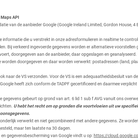
e Maps API
datie van de aanbieder Google (Google Ireland Limited, Gordon House, 4 B
informatie die u verstrekt in onze adresformulieren in realtime te control
en. Bij verkeerd ingevoerde gegevens worden er alternatieve voorstellen 
voert, doorgegeven aan de aanbieder, daar opgeslagen en geanalyseerd.
e worden doorgegeven en daar worden verwerkt: postadressen (land, plaa
ok naar de VS verzonden. Voor de VS is een adequaatheidsbesluit van d
Google heeft zich conform de TADPF gecertificeerd en daarmee verplicht
 gegevens gebeurt op grond van art. 6 lid 1 sub f AVG vanuit ons overwe
lichten.
U hebt het recht om op gronden die voortvloeien uit uw specifie
soonsgegevens.
nderlijk verwerkt en niet gecombineerd met andere gegevens. Ze worden 
esteld, maar ten laatste na 30 dagen.
 en gegevensbescherming van Google vindt u op:
https://cloud.google.