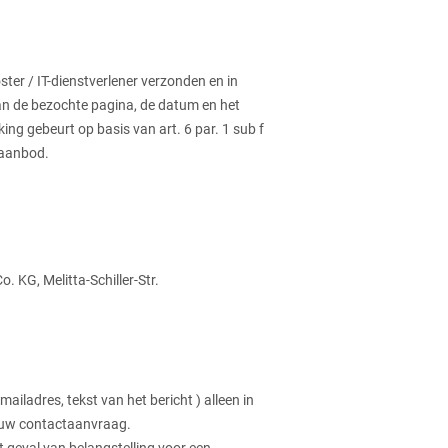
er / IT-dienstverlener verzonden en in
n de bezochte pagina, de datum en het
ng gebeurt op basis van art. 6 par. 1 sub f
s aanbod.
Co. KG,
Melitta-Schiller-Str.
iladres, tekst van het bericht ) alleen in
n uw contactaanvraag.