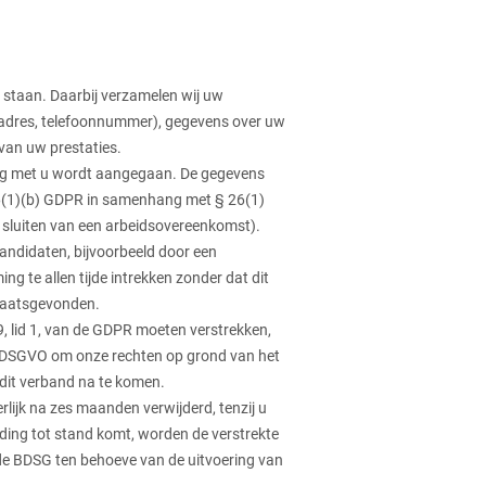
e staan. Daarbij verzamelen wij uw
iladres, telefoonnummer), gegevens over uw
 van uw prestaties.
ding met u wordt aangegaan. De gegevens
 6(1)(b) GDPR in samenhang met § 26(1)
t sluiten van een arbeidsovereenkomst).
ndidaten, bijvoorbeeld door een
ng te allen tijde intrekken zonder dat dit
plaatsgevonden.
 9, lid 1, van de GDPR moeten verstrekken,
PR. DSGVO om onze rechten op grond van het
 dit verband na te komen.
lijk na zes maanden verwijderd, tenzij u
ding tot stand komt, worden de verstrekte
n de BDSG ten behoeve van de uitvoering van