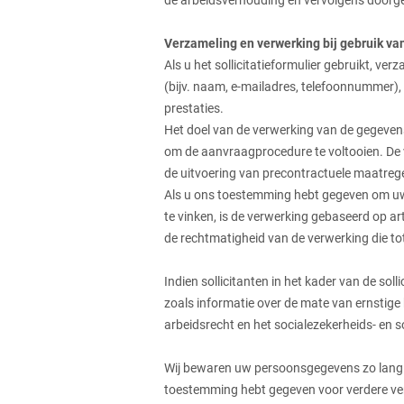
de arbeidsverhouding en vervolgens door
Verzameling en verwerking bij gebruik van
Als u het sollicitatieformulier gebruikt, 
(bijv. naam, e-mailadres, telefoonnummer),
prestaties.
Het doel van de verwerking van de gegevens
om de aanvraagprocedure te voltooien. De
de uitvoering van precontractuele maatrege
Als u ons toestemming hebt gegeven om uw
te vinken, is de verwerking gebaseerd op art
de rechtmatigheid van de verwerking die t
Indien sollicitanten in het kader van de sol
zoals informatie over de mate van ernstige
arbeidsrecht en het socialezekerheids- en 
Wij bewaren uw persoonsgegevens zo lang al
toestemming hebt gegeven voor verdere verw