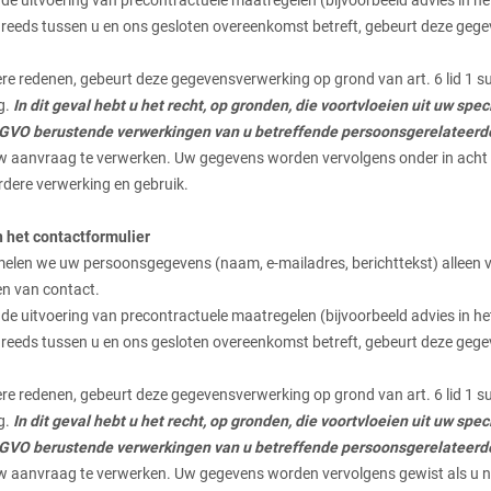
de uitvoering van precontractuele maatregelen (bijvoorbeeld advies in het
n reeds tussen u en ons gesloten overeenkomst betreft, gebeurt deze gege
 redenen, gebeurt deze gegevensverwerking op grond van art. 6 lid 1 s
g.
In dit geval hebt u het recht, op gronden, die voortvloeien uit uw sp
f DSGVO berustende verwerkingen van u betreffende persoonsgerelateer
w aanvraag te verwerken. Uw gegevens worden vervolgens onder in acht 
rdere verwerking en gebruik.
n het contactformulier
amelen we uw persoonsgegevens (naam, e-mailadres, berichttekst) alleen v
en van contact.
de uitvoering van precontractuele maatregelen (bijvoorbeeld advies in het
n reeds tussen u en ons gesloten overeenkomst betreft, gebeurt deze gege
 redenen, gebeurt deze gegevensverwerking op grond van art. 6 lid 1 s
g.
In dit geval hebt u het recht, op gronden, die voortvloeien uit uw sp
f DSGVO berustende verwerkingen van u betreffende persoonsgerelateer
w aanvraag te verwerken. Uw gegevens worden vervolgens gewist als u n