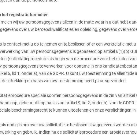
gegeven aan de personeelsmap.
 het registratieformulier
verzamelen wij uw persoonsgegevens alleen in de mate waarin u dat hebt 
 gegevens over uw beroepskwalificaties en opleiding, gegevens over verd
 is contact met u op te nemen en te beslissen of er een werkrelatie met
 verwerking van uw persoonsgegevens is gebaseerd op artikel 6(1)(b) 
len (sollicitatieprocedure als begin van de procedure voor het sluiten v
 persoonsgegevens te verwerken voor opname in ons kandidatenbestand, 
ikel 6, lid 1, onder a), van de GDPR. U kunt uw toestemming te allen tijde
ot de intrekking op basis van uw toestemming heeft plaatsgevonden.
licitatieprocedure speciale soorten persoonsgegevens in de zin van artikel
 handicap, gebeurt dit op basis van artikel 9, lid 2, onder b), van de GD
sociale-beschermingsrecht te kunnen uitoefenen en onze verplichtingen in
s nodig is om over uw sollicitatie te beslissen. Uw gegevens worden uiter
erking en gebruik. Indien na de sollicitatieprocedure een arbeidsverhou