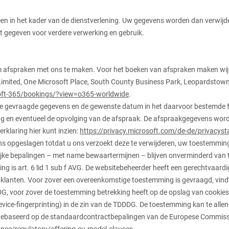
lleen in het kader van de dienstverlening. Uw gegevens worden dan verwijd
t gegeven voor verdere verwerking en gebruik.
m afspraken met ons te maken. Voor het boeken van afspraken maken wij
Limited, One Microsoft Place, South County Business Park, Leopardstown, 
soft-365/bookings/?view=o365-worldwide
.
de gevraagde gegevens en de gewenste datum in het daarvoor bestemde f
ing en eventueel de opvolging van de afspraak. De afspraakgegevens wor
rklaring hier kunt inzien:
https://privacy.microsoft.com/de-de/privacys
ons opgeslagen totdat u ons verzoekt deze te verwijderen, uw toestemming 
jke bepalingen – met name bewaartermijnen – blijven onverminderd van 
 is art. 6 lid 1 sub f AVG. De websitebeheerder heeft een gerechtvaardi
klanten. Voor zover een overeenkomstige toestemming is gevraagd, vindt 
DDG, voor zover de toestemming betrekking heeft op de opslag van cookies
evice-fingerprinting) in de zin van de TDDDG. De toestemming kan te allen
baseerd op de standaardcontractbepalingen van de Europese Commissie. 