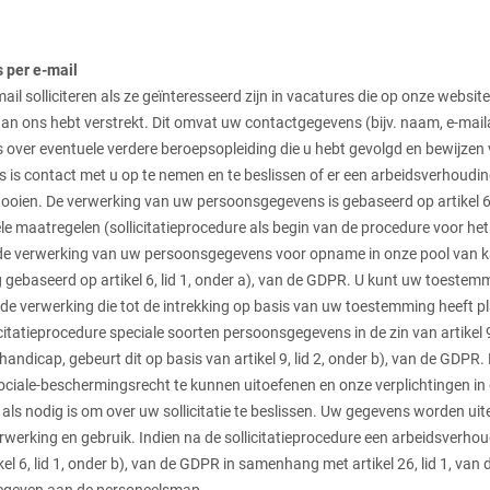
 per e-mail
l solliciteren als ze geïnteresseerd zijn in vacatures die op onze websit
aan ons hebt verstrekt. Dit omvat uw contactgegevens (bijv. naam, e-ma
s over eventuele verdere beroepsopleiding die u hebt gevolgd en bewijzen
s is contact met u op te nemen en te beslissen of er een arbeidsverhou
tooien. De verwerking van uw persoonsgegevens is gebaseerd op artikel
e maatregelen (sollicitatieprocedure als begin van de procedure voor he
de verwerking van uw persoonsgegevens voor opname in onze pool van ka
g gebaseerd op artikel 6, lid 1, onder a), van de GDPR. U kunt uw toestemmi
 de verwerking die tot de intrekking op basis van uw toestemming heeft 
licitatieprocedure speciale soorten persoonsgegevens in de zin van artikel
 handicap, gebeurt dit op basis van artikel 9, lid 2, onder b), van de GD
sociale-beschermingsrecht te kunnen uitoefenen en onze verplichtingen in
s nodig is om over uw sollicitatie te beslissen. Uw gegevens worden uiter
erking en gebruik. Indien na de sollicitatieprocedure een arbeidsverhou
el 6, lid 1, onder b), van de GDPR in samenhang met artikel 26, lid 1, va