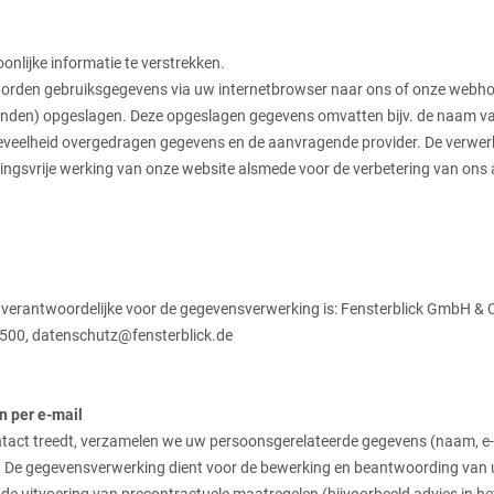
nlijke informatie te verstrekken.
orden gebruiksgegevens via uw internetbrowser naar ons of onze webhost
den) opgeslagen. Deze opgeslagen gegevens omvatten bijv. de naam va
hoeveelheid overgedragen gegevens en de aanvragende provider. De verwerki
ringsvrije werking van onze website alsmede voor de verbetering van on
verantwoordelijke voor de gegevensverwerking is:
Fensterblick GmbH & 
500,
datenschutz@fensterblick.de
n per e-mail
ntact treedt, verzamelen we uw persoonsgerelateerde gegevens (naam, e-ma
g. De gegevensverwerking dient voor de bewerking en beantwoording va