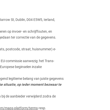
arrow St, Dublin, D04 E5W5, Ierland,
eren op invoer- en schrijffouten, en
gedaan ter correctie van de gegevens.
ts, postcode, straat, huisnummer) e-
e EU-commissie aanwezig: het Trans-
 Europese beginselen inzake
gend legitieme belang van juiste gegevens
ke situatie, op ieder moment bezwaar te
bij de aanbieder verwijderd zodra de
com/maps-platform/terms
resp.