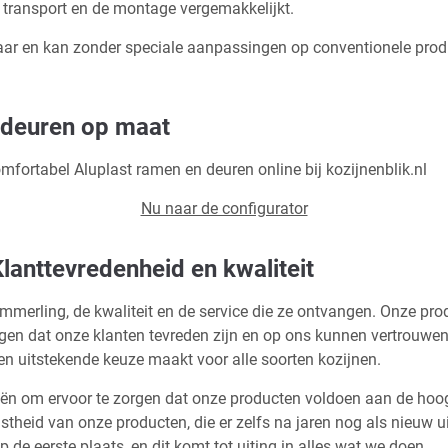
t transport en de montage vergemakkelijkt.
baar en kan zonder speciale aanpassingen op conventionele produ
 deuren op maat
mfortabel Aluplast ramen en deuren online bij kozijnenblik.nl
Nu naar de configurator
lanttevredenheid en kwaliteit
ömmerling, de kwaliteit en de service die ze ontvangen. Onze pr
gen dat onze klanten tevreden zijn en op ons kunnen vertrouwen
een uitstekende keuze maakt voor alle soorten kozijnen.
ën om ervoor te zorgen dat onze producten voldoen aan de hoo
heid van onze producten, die er zelfs na jaren nog als nieuw ui
 de eerste plaats, en dit komt tot uiting in alles wat we doen.