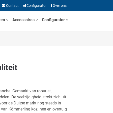
Contact
Configurator
Over ons
ren
Accessoires
Configurator
iteit
ranche. Gemaakt van robuust,
len. De veelzijdigheid strekt zich uit
voor de Duitse markt nog steeds in
it van Kömmerling kozijnen en overtuig