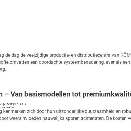
g de dag de veelzijdige productie- en distributiecentra van K
osofie omvatten een doordachte systeembenadering, evenals een o
ng.
 – Van basismodellen tot premiumkwalite
orsnede
g kenmerken zich door hun uitzonderlijke duurzaamheid en robu
ardoor weersinvloeden nauwelijks sporen achterlaten. De kosten 