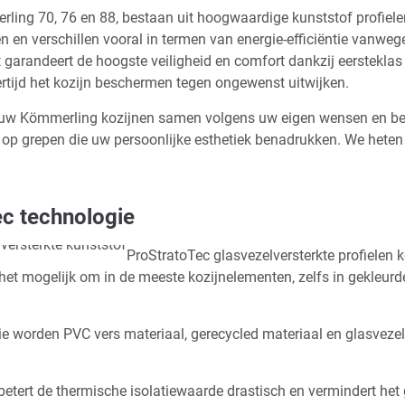
ling 70, 76 en 88, bestaan uit hoogwaardige kunststof profiel
en verschillen vooral in termen van energie-efficiëntie vanweg
 garandeert de hoogste veiligheid en comfort dankzij eerstekla
rtijd het kozijn beschermen tegen ongewenst uitwijken.
f uw Kömmerling kozijnen samen volgens uw eigen wensen en beh
 op grepen die uw persoonlijke esthetiek benadrukken. We heten
c technologie
ProStratoTec glasvezelversterkte profielen 
t het mogelijk om in de meeste kozijnelementen, zelfs in gekleurd
ie worden PVC vers materiaal, gerecycled materiaal en glasvezel
etert de thermische isolatiewaarde drastisch en vermindert het g