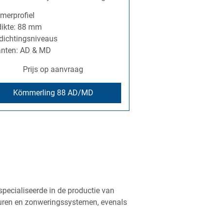
merprofiel
ikte: 88 mm
dichtingsniveaus
anten: AD & MD
Prijs op aanvraag
Kömmerling 88 AD/MD
specialiseerde in de productie van
euren en zonweringssystemen, evenals