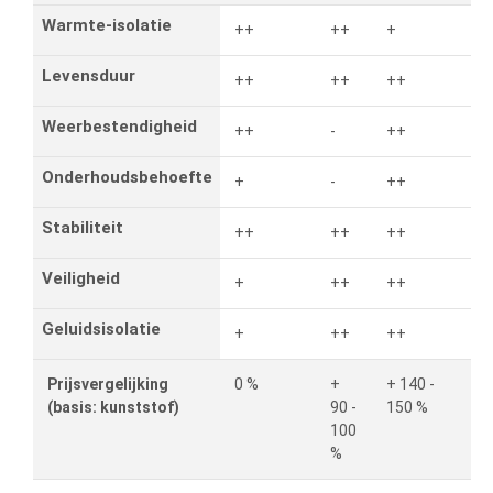
Warmte-isolatie
++
++
+
Levensduur
++
++
++
Weerbestendigheid
++
-
++
Onderhoudsbehoefte
+
-
++
Stabiliteit
++
++
++
Veiligheid
+
++
++
Geluidsisolatie
+
++
++
Prijsvergelijking
0 %
+
+ 140 -
(basis: kunststof)
90 -
150 %
100
%