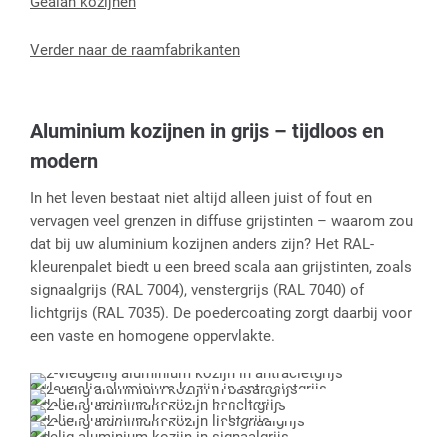
Gealan kozijnen
Verder naar de raamfabrikanten
Aluminium kozijnen in grijs – tijdloos en
modern
In het leven bestaat niet altijd alleen juist of fout en
vervagen veel grenzen in diffuse grijstinten – waarom zou
dat bij uw aluminium kozijnen anders zijn? Het RAL-
kleurenpalet biedt u een breed scala aan grijstinten, zoals
signaalgrijs (RAL 7004), venstergrijs (RAL 7040) of
lichtgrijs (RAL 7035). De poedercoating zorgt daarbij voor
een vaste en homogene oppervlakte.
2-vleugelig aluminium kozijn in antracietgrijs
2-delig aluminium kozijn in basaltgrijs
2-delig aluminium kozijn in lichtgrijs
2-delig aluminium kozijn in signaalgrijs