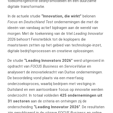
toekomstgerichte bedrijfsmodellen en een duurzame
digitale transformatie.
In de actuele studie
“Innovation, die wirkt”
belonen
Focus
en
Deutschland Test
ondernemingen die met de
ideeën van vandaag actief bijdragen aan de wereld van
morgen. Met de toekenning van de titel
Leading Innovator
2026
behoort Fensterblick tot de koplopers die
maatstaven zetten op het gebied van technologie-inzet,
digitale bedrijfsprocessen en creatieve oplossingen.
De studie
“Leading Innovators 2026”
werd uitgevoerd in
opdracht van
FOCUS Business
en
ServiceValue
en
analyseert de innovatiekracht van Duitse ondernemingen.
De beoordeling vond plaats via een meerfasig
onderzoeksproces, waarbij bedrijven met vestiging in
Duitsland en een aantoonbare focus op innovatie werden
onderzocht. In totaal voldeden
425 ondernemingen uit
31 sectoren
aan de criteria en ontvingen zij de
onderscheiding
“Leading Innovator 2026”
. De resultaten
zijn gepubliceerd in de uitgave
FOCUS Business
en online