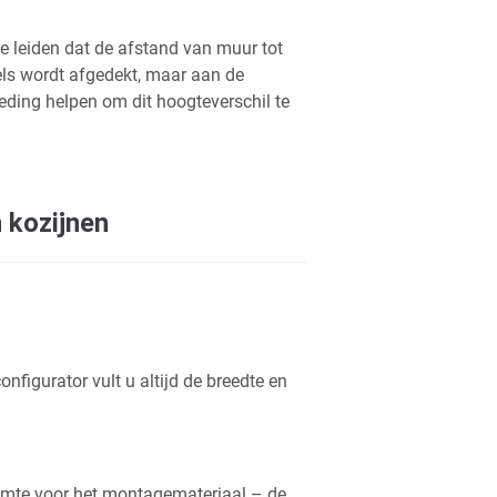
oe leiden dat de afstand van muur tot
els wordt afgedekt, maar aan de
reding helpen om dit hoogteverschil te
n kozijnen
figurator vult u altijd de breedte en
imte voor het montagemateriaal – de