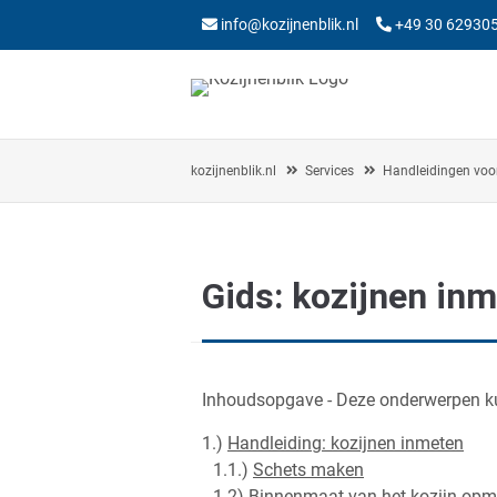
info@kozijnenblik.nl
+49 30 62930
kozijnenblik.nl
Services
Handleidingen voor
Gids: kozijnen in
Inhoudsopgave
- Deze onderwerpen k
1.)
Handleiding: kozijnen inmeten
1.1.)
Schets maken
1.2)
Binnenmaat van het kozijn opm