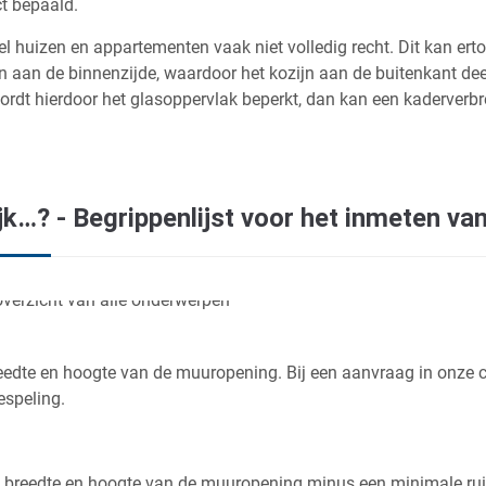
t bepaald.
eel huizen en appartementen vaak niet volledig recht. Dit kan ert
n aan de binnenzijde, waardoor het kozijn aan de buitenkant de
 Wordt hierdoor het glasoppervlak beperkt, dan kan een kaderverb
jk…? - Begrippenlijst voor het inmeten va
eedte en hoogte van de muuropening. Bij een aanvraag in onze con
espeling.
e breedte en hoogte van de muuropening minus een minimale ru