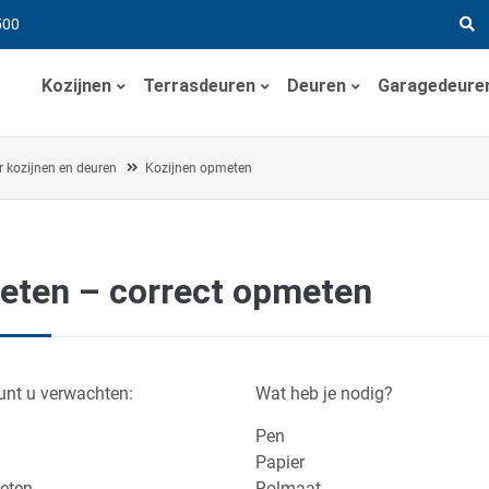
500
Kozijnen
Terrasdeuren
Deuren
Garagedeure
 kozijnen en deuren
Kozijnen opmeten
meten – correct opmeten
unt u verwachten
:
Wat heb je nodig?
Pen
Papier
eten
Rolmaat