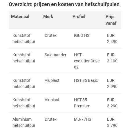
Overzicht: prijzen en kosten van hefschuifpuien
Materiaal
Merk
Profiel
Prijs
vanaf
Kunststof
Drutex
IGLO HS
EUR
hefschuifpui
2.490
Kunststof
Salamander
HST
EUR
hefschuifpui
evolutionDrive
3.190
82
Kunststof
Aluplast
HST 85 Basic
EUR
hefschuifpui
2.990
Kunststof
Aluplast
HST 85
EUR
hefschuifpui
Premium
3.290
Aluminium
Drutex
MB-77HS
EUR
hefschuifpui
3.790