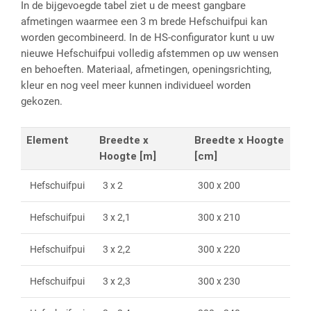
In de bijgevoegde tabel ziet u de meest gangbare
afmetingen waarmee een 3 m brede Hefschuifpui kan
worden gecombineerd. In de HS-configurator kunt u uw
nieuwe Hefschuifpui volledig afstemmen op uw wensen
en behoeften. Materiaal, afmetingen, openingsrichting,
kleur en nog veel meer kunnen individueel worden
gekozen.
Element
Breedte x
Breedte x Hoogte
Hoogte [m]
[cm]
Hefschuifpui
3 x 2
300 x 200
Hefschuifpui
3 x 2,1
300 x 210
Hefschuifpui
3 x 2,2
300 x 220
Hefschuifpui
3 x 2,3
300 x 230