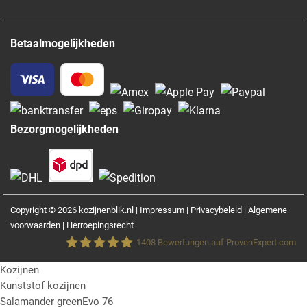
Betaalmogelijkheden
Bezorgmogelijkheden
Copyright © 2026 kozijnenblik.nl |
Impressum
|
Privacybeleid
|
Algemene
voorwaarden
|
Herroepingsrecht
1408
Bewertungen auf ProvenExpert.com
Kozijnen
Fensterblick GmbH &Co.KG
Kunststof kozijnen
Salamander greenEvo 76