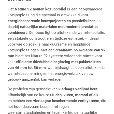
Het
Nature 92 houten kozijnprofiel
is een hoogwaardige
kozijnoplossing die speciaal is ontwikkeld voor
energiebesparende bouwprojecten en passiefhuizen
en
daarbij
natuurlijke materialen met moderne prestaties
combineert
. De focus ligt op uitstekende warmte-isolatie,
een stabiele constructie en tijdloze esthetiek – ideaal
voor wie op zoek is naar duurzame en langdurige
kozijnoplossingen. Met een
draairaam bouwdiepte van 92
mm
biedt het Nature 92-systeem voldoende ruimte voor
zeer
efficiënte driedubbele beglazing met pakketdiktes
van 46 mm tot 56 mm
, wat bijdraagt aan een uitstekende
warmtebescherming en het energieverbruik van uw
gebouw aanzienlijk kan verlagen.
De profielen zijn gemaakt van
vierlaags verlijmd hout
–
afhankelijk van de keuze uit
den, vuren, meranti of eik
–
en hebben een
vierlaagse beschermende verfsysteem
, die
het hout duurzaam beschermt tegen
weersomstandigheden en tegelijkertijd de natuurlijke