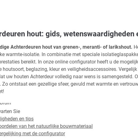
rdeuren hout: gids, wetenswaardigheden e
dige Achterdeuren hout van grenen-, meranti- of larikshout.
He
jke warmte-isolatie. In combinatie met speciale isolatieglaspakk
estaties bereikt. In onze online configurator heeft u de mogeli
 houtsoort, beglazing, kleur en veiligheidsaccessoires. Vergelijk
tdat uw houten Achterdeur volledig naar wens is samengesteld. Oo
Zo ontstaat een gezellige sfeer, gevuld met warmte en vertrouw
t!
arten Sie
igheden en tips
rdelen van het natuurlijke bouwmateriaal
rgelijking met de configurator