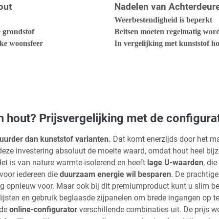
out
Nadelen van Achterdeur
Weerbestendigheid is beperkt
 grondstof
Beitsen moeten regelmatig wor
jke woonsfeer
In vergelijking met kunststof h
hout? Prijsvergelijking met de configura
uurder dan kunststof varianten.
Dat komt enerzijds door het mat
deze investering absoluut de moeite waard, omdat hout heel bij
et is van nature warmte-isolerend en heeft
lage U-waarden
, di
voor iedereen die
duurzaam energie wil besparen
. De prachtig
g opnieuw voor. Maar ook bij dit premiumproduct kunt u slim be
ijsten en gebruik beglaasde zijpanelen om brede ingangen op te 
 de
online-configurator
verschillende combinaties uit. De prijs w