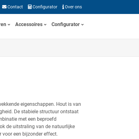
Contact
Configurator
Over ons
ren
Accessoires
Configurator
kwekkende eigenschappen. Hout is van
gheid. De stabiele structuur ontstaat
mbinatie met een beproefd
k de uitstraling van de natuurlijke
 voor een bijzonder effect.