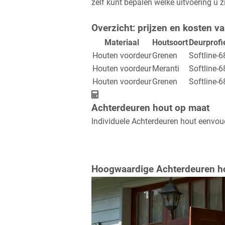
zelf kunt bepalen welke uitvoering u z
Overzicht: prijzen en kosten v
Materiaal
Houtsoort
Deurprofi
Houten voordeur
Grenen
Softline-6
Houten voordeur
Meranti
Softline-6
Houten voordeur
Grenen
Softline-6
Achterdeuren hout op maat
Individuele Achterdeuren hout eenvoudi
Hoogwaardige Achterdeuren hou