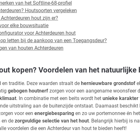
erken van het Softline-68-profiel
hterdeuren? Houtsoorten vergeleken
Achterdeuren hout zijn er?
voor elke bouwsituatie
configurator voor Achterdeuren hout
k op letten bij de aankoop van een Toegangsdeur?
ngen van houten Achterdeuren
ut kopen? Voordelen van het natuurlijke
 en traditie. Deze waarden straalt de
hernieuwbare grondstof
el
htig
gebogen houtnerf
zorgen voor een aangename woonsfeer die
klimaat
. In combinatie met een beits wordt het
unieke karakter
de uitstraling aan de buitenzijde ontstaat. Daarnaast beschikt
 zorgen voor een
energiebesparing
en zo uw portemonnee én he
s en de
zorgvuldige selectie van het hout
. Belangrijk hierbij is n
alle voordelen die een Achterdeur van hout te bieden heeft!