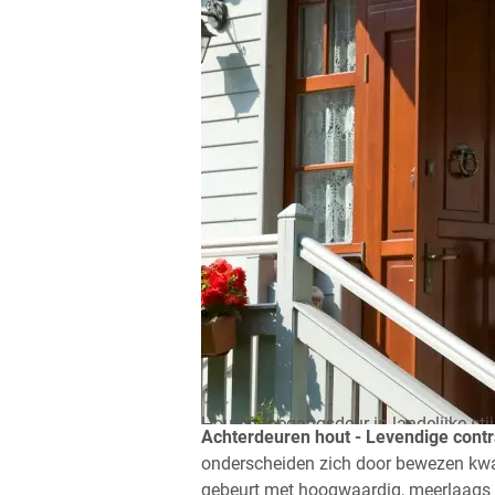
Houten toegangsdeur in landelijke stij
Achterdeuren hout - Levendige contra
onderscheiden zich door bewezen kwali
gebeurt met hoogwaardig, meerlaags v