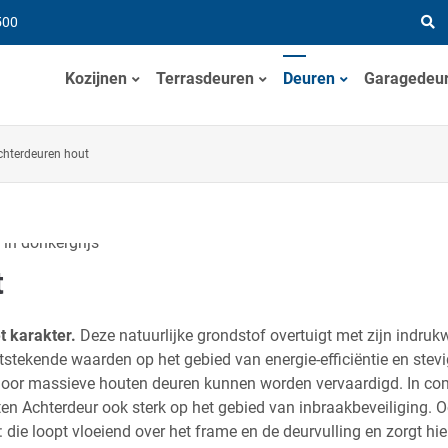
500
Kozijnen
Terrasdeuren
Deuren
Garagedeu
chterdeuren hout
t
 karakter.
Deze natuurlijke grondstof overtuigt met zijn indru
tstekende waarden op het gebied van energie-efficiëntie en stevi
door massieve houten deuren kunnen worden vervaardigd. In co
n Achterdeur ook sterk op het gebied van inbraakbeveiliging. Oo
ie loopt vloeiend over het frame en de deurvulling en zorgt hier