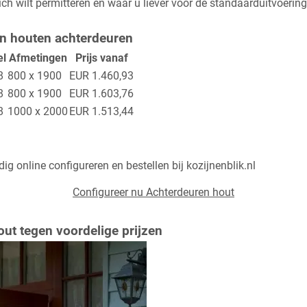
ich wilt permitteren en waar u liever voor de standaarduitvoering 
an houten achterdeuren
el
Afmetingen
Prijs vanaf
8
800 x 1900
EUR 1.460,93
8
800 x 1900
EUR 1.603,76
8
1000 x 2000
EUR 1.513,44
g online configureren en bestellen bij kozijnenblik.nl
Configureer nu Achterdeuren hout
t tegen voordelige prijzen