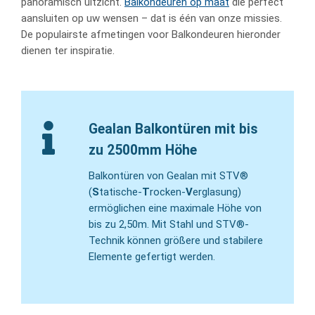
panoramisch uitzicht.
Balkondeuren op maat
die perfect
aansluiten op uw wensen – dat is één van onze missies.
De populairste afmetingen voor Balkondeuren hieronder
dienen ter inspiratie.
Gealan Balkontüren mit bis
zu 2500mm Höhe
Balkontüren von Gealan mit STV®
(
S
tatische-
T
rocken-
V
erglasung)
ermöglichen eine maximale Höhe von
bis zu 2,50m. Mit Stahl und STV®-
Technik können größere und stabilere
Elemente gefertigt werden.