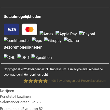
Betaalmogelijkheden
Bezorgmogelijkheden
Copyright © 2026 kozijnenblik.nl |
Impressum
|
Privacybeleid
|
Algemene
voorwaarden
|
Herroepingsrecht
1408
Bewertungen auf ProvenExpert.com
Kozijnen
Fensterblick GmbH &Co.KG
Kunststof kozijnen
Salamander greenEvo 76
Brügmann bluEvolution 82