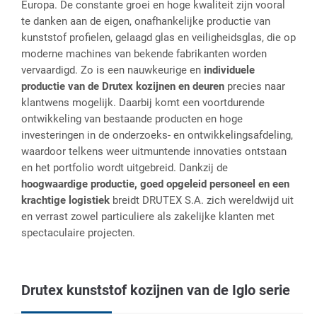
Europa. De constante groei en hoge kwaliteit zijn vooral
te danken aan de eigen, onafhankelijke productie van
kunststof profielen, gelaagd glas en veiligheidsglas, die op
Mo
moderne machines van bekende fabrikanten worden
vervaardigd. Zo is een nauwkeurige en
individuele
productie van de Drutex kozijnen en deuren
precies naar
Bas
klantwens mogelijk. Daarbij komt een voortdurende
ontwikkeling van bestaande producten en hoge
investeringen in de onderzoeks- en ontwikkelingsafdeling,
Ma
waardoor telkens weer uitmuntende innovaties ontstaan
en het portfolio wordt uitgebreid. Dankzij de
hoogwaardige productie, goed opgeleid personeel en een
Ei
krachtige logistiek
breidt DRUTEX S.A. zich wereldwijd uit
nat
en verrast zowel particuliere als zakelijke klanten met
spectaculaire projecten.
Do
eik
Drutex kunststof kozijnen van de Iglo serie