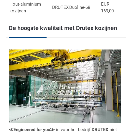
Hout-aluminium
EUR
DRUTEX
Duoline-68
kozijnen
169,00
De hoogste kwaliteit met Drutex kozijnen
≪Engineered for you
≫
is voor het bedrijf
DRUTEX
niet