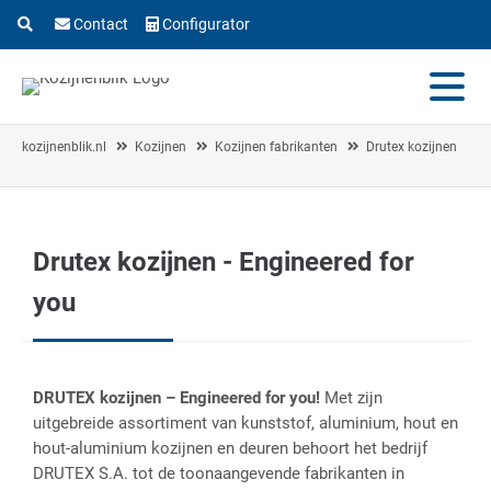
Contact
Configurator
kozijnenblik.nl
Kozijnen
Kozijnen fabrikanten
Drutex kozijnen
Drutex kozijnen - Engineered for
An
you
gl
No
DRUTEX kozijnen – Engineered for you!
Met zijn
uitgebreide assortiment van kunststof, aluminium, hout en
hout-aluminium kozijnen en deuren behoort het bedrijf
Go
DRUTEX S.A. tot de toonaangevende fabrikanten in
Oa