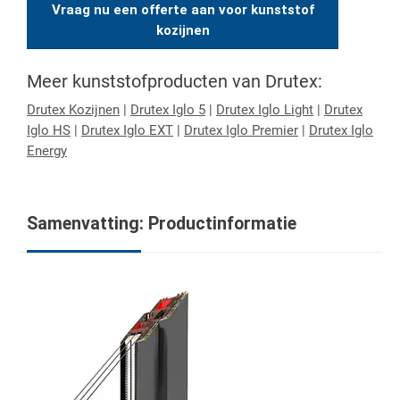
Vraag nu een offerte aan voor kunststof
kozijnen
Meer kunststofproducten van Drutex:
Drutex Kozijnen
|
Drutex Iglo 5
|
Drutex Iglo Light
|
Drutex
Iglo HS
|
Drutex Iglo EXT
|
Drutex Iglo Premier
|
Drutex Iglo
Energy
Samenvatting: Productinformatie