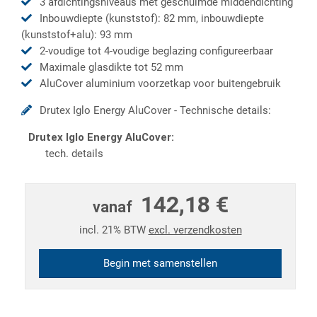
3 afdichtingsniveaus met geschuimde middendichting
Inbouwdiepte (kunststof): 82 mm, inbouwdiepte
(kunststof+alu): 93 mm
2-voudige tot 4-voudige beglazing configureerbaar
Maximale glasdikte tot 52 mm
AluCover aluminium voorzetkap voor buitengebruik
Drutex Iglo Energy AluCover - Technische details:
Drutex Iglo Energy AluCover:
tech. details
142,18 €
vanaf
incl. 21% BTW
excl. verzendkosten
Begin met samenstellen