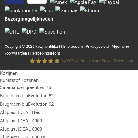
Bezorgmogelijkheden
Copyright © 2026 kozijnenblik.nl |
Impressum
|
Privacybeleid
|
Algemene
voorwaarden
|
Herroepingsrecht
1408
Bewertungen auf ProvenExpert.com
Kozijnen
Fensterblick GmbH &Co.KG
Kunststof kozijnen
Salamander greenEvo 76
Brügmann bluEvolution 82
Brügmann bluEvolution 92
Aluplast IDEAL Neo
Aluplast IDEAL 4000
Aluplast IDEAL 8000
Aluplast IDEAL 8000 NL