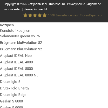
Copyright © 2026 kozijnenblik.nl |
Impressum
|
Privacybeleid
|
Algemene
voorwaarden
|
Herroepingsrecht
1408
Bewertungen auf ProvenExpert.com
Kozijnen
Fensterblick GmbH &Co.KG
Kunststof kozijnen
Salamander greenEvo 76
Brügmann bluEvolution 82
Brügmann bluEvolution 92
Aluplast IDEAL Neo
Aluplast IDEAL 4000
Aluplast IDEAL 8000
Aluplast IDEAL 8000 NL
Drutex Iglo 5
Drutex Iglo Energy
Drutex Iglo Edge
Gealan S 8000
Gealan S 9000