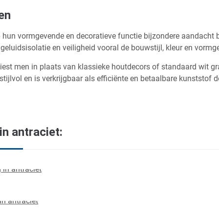
en
hun vormgevende en decoratieve functie bijzondere aandacht bes
 geluidsisolatie en veiligheid vooral de bouwstijl, kleur en vor
est men in plaats van klassieke houtdecors of standaard wit graa
stijlvol en is verkrijgbaar als efficiënte en betaalbare kunststof
n antraciet: