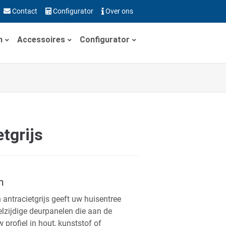
Contact
Configurator
Over ons
n
Accessoires
Configurator
tgrijs
n
antracietgrijs geeft uw huisentree
elzijdige deurpanelen die aan de
 profiel in hout, kunststof of