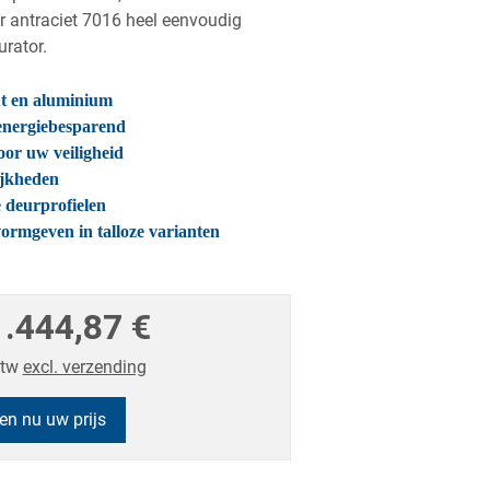
 antraciet 7016 heel eenvoudig
rator.
ut en aluminium
 energiebesparend
or uw veiligheid
ijkheden
e deurprofielen
vormgeven in talloze varianten
1.444,87 €
btw
excl. verzending
en nu uw prijs