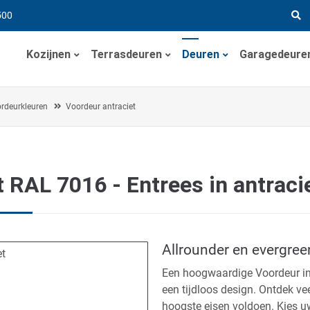
500
Kozijnen
Terrasdeuren
Deuren
Garagedeure
rdeurkleuren
Voordeur antraciet
 RAL 7016 - Entrees in antracie
Allrounder en evergree
Een hoogwaardige Voordeur in 
een tijdloos design. Ontdek ve
hoogste eisen voldoen. Kies uw