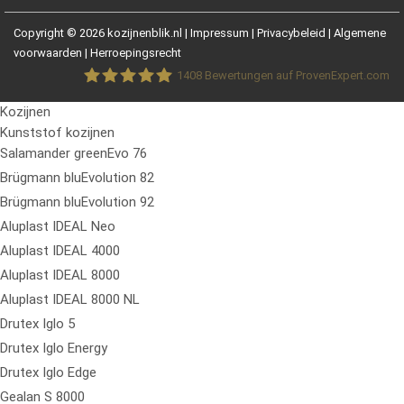
Copyright © 2026 kozijnenblik.nl |
Impressum
|
Privacybeleid
|
Algemene
voorwaarden
|
Herroepingsrecht
1408
Bewertungen auf ProvenExpert.com
Kozijnen
Fensterblick GmbH &Co.KG
Kunststof kozijnen
Salamander greenEvo 76
Brügmann bluEvolution 82
Brügmann bluEvolution 92
Aluplast IDEAL Neo
Aluplast IDEAL 4000
Aluplast IDEAL 8000
Aluplast IDEAL 8000 NL
Drutex Iglo 5
Drutex Iglo Energy
Drutex Iglo Edge
Gealan S 8000