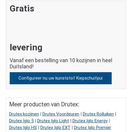
Gratis
levering
Vanaf een bestelling van 10 kozijnen in heel
Duitsland!
Configureer nu uw kunststof Kiepschuifpui
Meer producten van Drutex:
Drutex kozijnen
|
Drutex Voordeuren
|
Drutex Rolluiken
|
Drutex Iglo 5
|
Drutex Iglo Light
|
Drutex Iglo Energy
|
Drutex Iglo HS
|
Drutex Iglo EXT
|
Drutex Iglo Premier