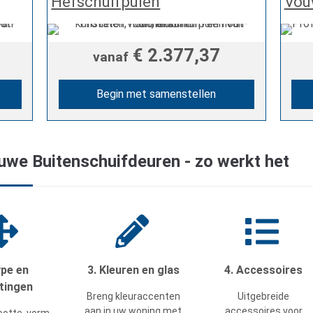
Hefschuifpuien
Vou
€ 2.377,37
vanaf
Begin met samenstellen
euwe Buitenschuifdeuren - zo werkt het
ype en
3. Kleuren en glas
4. Accessoires
tingen
Breng kleuraccenten
Uitgebreide
aan in uw woning met
accessoires voor