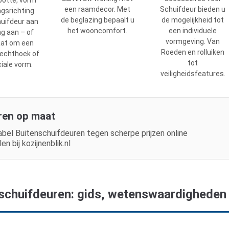
ootte, vorm
een raamdecor. Met
Schuifdeur bieden u
ngsrichting
de beglazing bepaalt u
de mogelijkheid tot
huifdeur aan
het wooncomfort.
een individuele
g aan – of
vormgeving. Van
aat om een
Roeden en rolluiken
rechthoek of
tot
iale vorm.
veiligheidsfeatures.
ren op maat
bel Buitenschuifdeuren tegen scherpe prijzen online
n bij kozijnenblik.nl
schuifdeuren: gids, wetenswaardigheden 