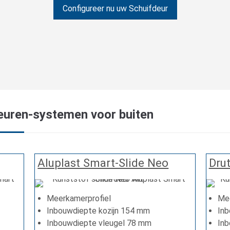
Configureer nu uw Schuifdeur
euren-systemen voor buiten
Aluplast Smart-Slide Neo
Drut
Meerkamerprofiel
Mee
Inbouwdiepte kozijn 154 mm
Inb
Inbouwdiepte vleugel 78 mm
In