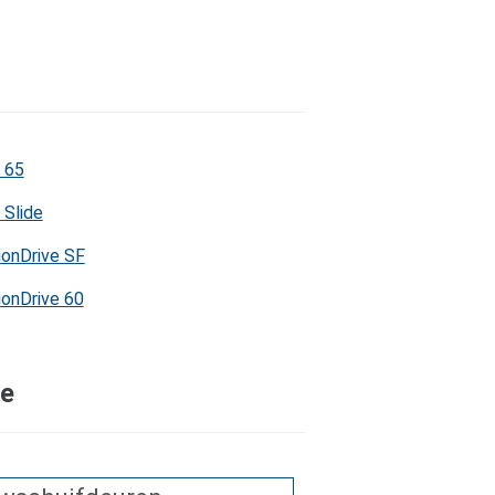
 65
Slide
ionDrive SF
ionDrive 60
ze