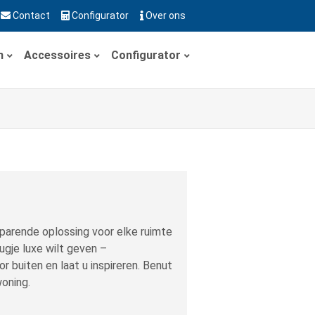
Contact
Configurator
Over ons
n
Accessoires
Configurator
sparende oplossing voor elke ruimte
ugje luxe wilt geven –
r buiten en laat u inspireren. Benut
woning.