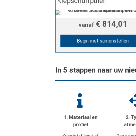
Kiepschuifpuien
€ 814,01
vanaf
Begin met samenstellen
In 5 stappen naar uw ni
1. Materiaal en
2. T
profiel
afme