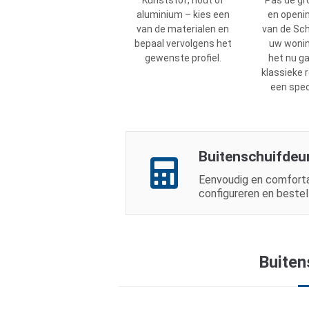
Kunststof, hout of
Pas de gr
aluminium – kies een
en openi
van de materialen en
van de Sc
bepaal vervolgens het
uw wonin
gewenste profiel.
het nu g
klassieke 
een spec
Buitenschuifdeu
Eenvoudig en comforta
configureren en bestelle
Buiten