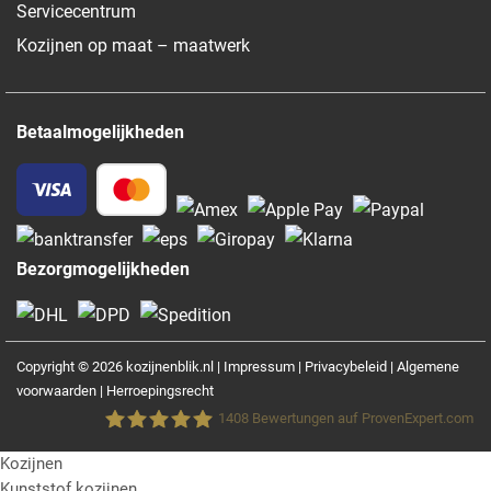
Servicecentrum
Kozijnen op maat – maatwerk
Betaalmogelijkheden
Bezorgmogelijkheden
Copyright © 2026 kozijnenblik.nl |
Impressum
|
Privacybeleid
|
Algemene
voorwaarden
|
Herroepingsrecht
1408
Bewertungen auf ProvenExpert.com
Kozijnen
Fensterblick GmbH &Co.KG
Kunststof kozijnen