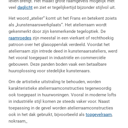
leven brengt. Het maakt grote raamgevels mogelijk met
veel
daglicht
en ziet er tegelijkertijd bijzonder stijlvol uit.
Het woord „atelier“ komt uit het Frans en betekent zoiets
als „kunstenaarswerkplaats“. Het atelierraam wordt
gekenmerkt door zijn kenmerkende tegeloptiek. De
raamroedes
zijn meestal in een vierkant of rechthoekig
patroon over het glasoppervlak verdeeld. Voordat het
atelierraam zijn intrede deed in kunstenaarsateliers, werd
het vooral toegepast in industriële en commerciële
gebouwen. Deze panden boden vaak een betaalbare
huuroplossing voor stedelijke kunstenaars.
Om de artistieke uitstraling te behouden, worden
karakteristieke atelierraamconstructies tegenwoordig
ook toegepast in huurwoningen. Vooral in moderne lofts
in industriële stijl komen ze steeds vaker voor. Naast
toepassing in de gevel worden atelierraamconstructies
ook in het dak gebruikt, bijvoorbeeld als
topgevelraam
,
nokraam_