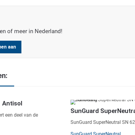
men of meer in Nederland!
men aan
en:
Antisol
SunGuard SuperNeutra
rt een deel van de
SunGuard SuperNeutral SN 62/
SunGuard SuperNeutral