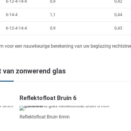
6-12-4-14-4
0,9
0,42
6-14-4
1,1
0,44
6-12-4-14-4
0,9
0,43
m voor een nauwkeurige berekening van uw beglazing rechtstre
ht van zonwerend glas
Reflektofloat Bruin 6
Reflektofloat Bruin 6mm