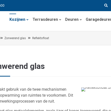
500
Kozijnen
Terrasdeuren
Deuren
Garagedeure
Zonwerend glas
Reflektofloat
onwerend glas
aakt gebruik van de twee mechanismen
 opwarming van ruimtes te voorkomen. Dit
erwerkingsprocessen van de ruit.
et glas metaalelementen, zoals ijzer of koper, toegevoegd, die o