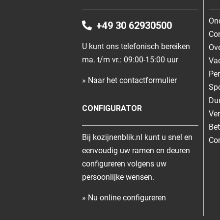
On
+49 30 62930500
Co
U kunt ons telefonisch bereiken
Ove
ma. t/m vr.: 09:00-15:00 uur
Va
Per
» Naar het contactformulier
Spo
Du
CONFIGURATOR
Ve
Be
Bij kozijnenblik.nl kunt u snel en
Con
eenvoudig uw ramen en deuren
configureren volgens uw
persoonlijke wensen.
» Nu online configureren