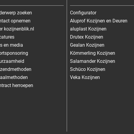
derwerp zoeken
Configurator
ntact opnemen
Aluprof Kozijnen en Deuren
r kozijnenblik.nl
aluplast Kozijnen
catures
Drutex Kozijnen
s en media
Gealan Kozijnen
rtsponsoring
Kömmerling Kozijnen
urzaamheid
Salamander Kozijnen
rzendmethoden
Schüco Kozijnen
taalmethoden
Veka Kozijnen
tract herroepen