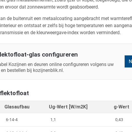
gen ervoor dat zonnewarmte wordt geabsorbeerd.
van de buitenruit een metaalcoating aangebracht met warmtere
interieur en ontstaat er zelfs bij hoge temperaturen een aangen
httransmissie en de kleurweergave-index worden verminderd.
lektofloat-glas configureren
N
bel Kozijnen en deuren online configureren volgens uw
en bestellen bij kozijnenblik.nl.
flektofloat
Glasaufbau
Ug-Wert [W/m2K]
g-Wert
6-14-4
1,1
0,43