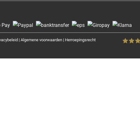
vacybeleid
|
Algemene voorwaarden
|
Herroepingsrecht
Fenster