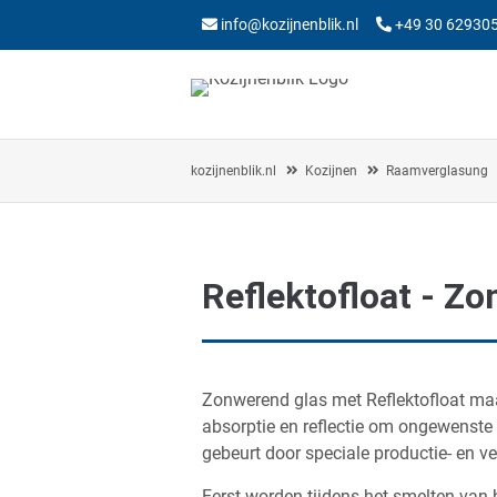
info@kozijnenblik.nl
+49 30 62930
kozijnenblik.nl
Kozijnen
Raamverglasung
Reflektofloat - Z
Zonwerend glas met Reflektofloat m
absorptie en reflectie om ongewenste
gebeurt door speciale productie- en v
Eerst worden tijdens het smelten van h