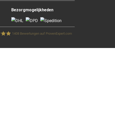
Bezorgmogelijkheden
1408
Bewertungen auf ProvenExpert.com
blick GmbH &Co.KG