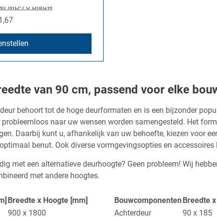
1,67
nstellen
eedte van 90 cm, passend voor elke bouw
eur behoort tot de hoge deurformaten en is een bijzonder popula
an probleemloos naar uw wensen worden samengesteld. Het forma
en. Daarbij kunt u, afhankelijk van uw behoefte, kiezen voor ee
e optimaal benut. Ook diverse vormgevingsopties en accessoir
dig met een alternatieve deurhoogte? Geen probleem! Wij hebbe
ombineerd met andere hoogtes.
m]
Breedte x Hoogte [mm]
Bouwcomponenten
Breedte x
900 x 1800
Achterdeur
90 x 185