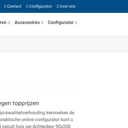
Contact
Configurator
Over ons
ren
Accessoires
Configurator
egen topprijzen
rijs-kwaliteitverhouding kenmerken de
 praktische online configurator kunt u
l vanuit huis uw Achterdeur 90x200